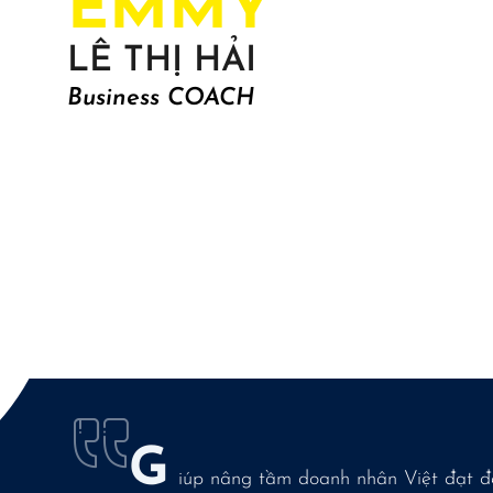
EMMY
LÊ THỊ HẢI
Business COACH
G