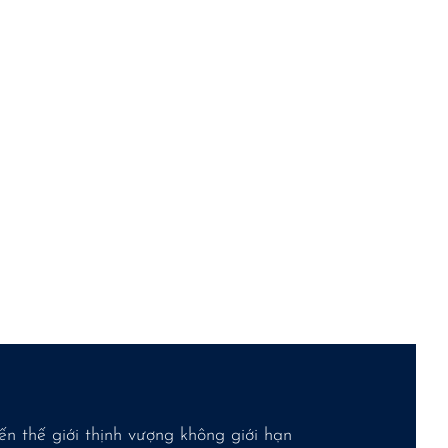
iúp nâng tầm doanh nhân Việt đạt đến thế giới thịnh vượng không giới hạn