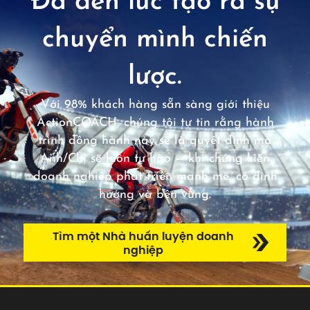
Đã đến lúc tạo ra sự
chuyển mình chiến
lược.
Với 98% khách hàng sẵn sàng giới thiệu
ActionCOACH, chúng tôi tự tin rằng hành
trình đồng hành này sẽ là quyết định mà
Anh/Chị sẽ luôn tự hào — khi chứng kiến
doanh nghiệp phát triển mạnh mẽ, có định
hướng và bền vững.
Tìm một Nhà huấn luyện doanh
nghiệp