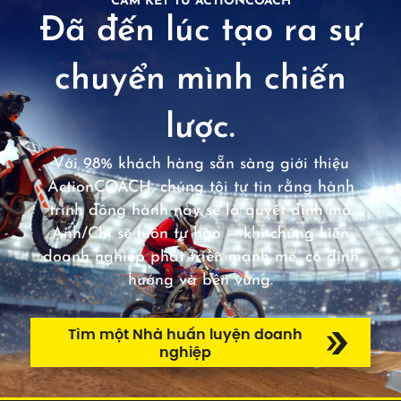
CAM KẾT TỪ ACTIONCOACH
Đã đến lúc tạo ra sự
chuyển mình chiến
lược.
Với 98% khách hàng sẵn sàng giới thiệu
ActionCOACH, chúng tôi tự tin rằng hành
trình đồng hành này sẽ là quyết định mà
Anh/Chị sẽ luôn tự hào — khi chứng kiến
doanh nghiệp phát triển mạnh mẽ, có định
hướng và bền vững.
Tìm một Nhà huấn luyện doanh
nghiệp