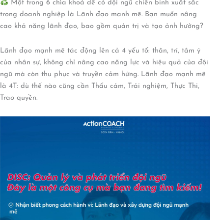
Một trong 6 chìa khoá để có đội ngũ chiến binh xuất sắc
trong doanh nghiệp là Lãnh đạo mạnh mẽ. Bạn muốn nâng
cao khả năng lãnh đạo, bao gồm quản trị và tạo ảnh hưởng?
Lãnh đạo mạnh mẽ tác động lên cả 4 yếu tố: thân, trí, tâm ý
của nhân sự, không chỉ nâng cao năng lực và hiệu quả của đội
ngũ mà còn thu phục và truyền cảm hứng. Lãnh đạo mạnh mẽ
là 4T: dù thế nào cũng cần Thấu cảm, Trải nghiệm, Thực Thi,
Trao quyền.