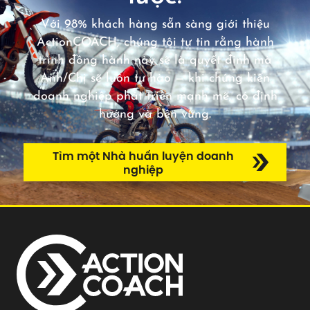
Với 98% khách hàng sẵn sàng giới thiệu
ActionCOACH, chúng tôi tự tin rằng hành
trình đồng hành này sẽ là quyết định mà
Anh/Chị sẽ luôn tự hào — khi chứng kiến
doanh nghiệp phát triển mạnh mẽ, có định
hướng và bền vững.
Tìm một Nhà huấn luyện doanh
nghiệp