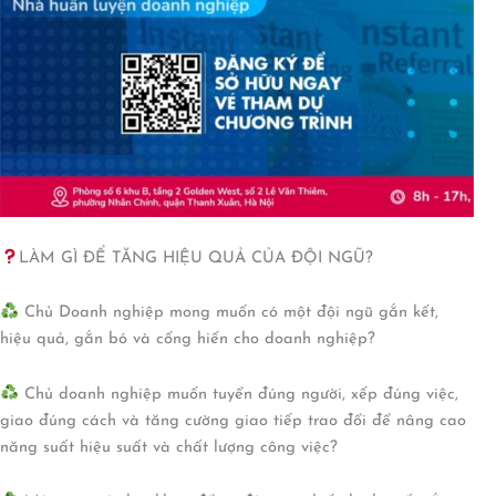
LÀM GÌ ĐỂ TĂNG HIỆU QUẢ CỦA ĐỘI NGŨ?
Chủ Doanh nghiệp mong muốn có một đội ngũ gắn kết,
hiệu quả, gắn bó và cống hiến cho doanh nghiệp?
Chủ doanh nghiệp muốn tuyển đúng người, xếp đúng việc,
giao đúng cách và tăng cường giao tiếp trao đổi để nâng cao
năng suất hiệu suất và chất lượng công việc?