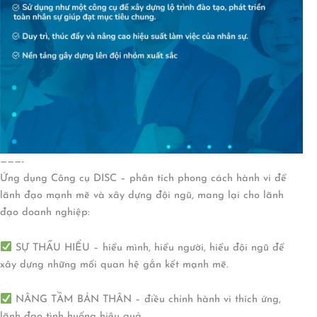
———-
Ứng dụng Công cụ DISC – phân tích phong cách hành vi để
lãnh đạo mạnh mẽ và xây dựng đội ngũ, mang lại cho lãnh
đạo doanh nghiệp:
SỰ THẤU HIỂU – hiểu mình, hiểu người, hiểu đội ngũ để
xây dựng những mối quan hệ gắn kết mạnh mẽ.
NÂNG TẦM BẢN THÂN – điều chỉnh hành vi thích ứng,
lãnh đạo tình huống hiệu quả.