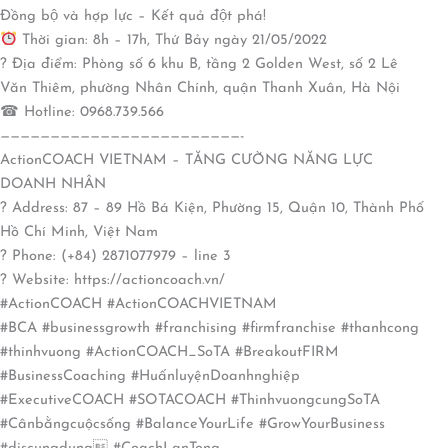
Đồng bộ và hợp lực – Kết quả đột phá!
Thời gian: 8h – 17h, Thứ Bảy ngày 21/05/2022
? Địa điểm: Phòng số 6 khu B, tầng 2 Golden West, số 2 Lê
Văn Thiêm, phường Nhân Chính, quận Thanh Xuân, Hà Nội
☎ Hotline: 0968.739.566
————————————————————————-
ActionCOACH VIETNAM – TĂNG CƯỜNG NĂNG LỰC
DOANH NHÂN
? Address: 87 – 89 Hồ Bá Kiện, Phường 15, Quận 10, Thành Phố
Hồ Chí Minh, Việt Nam
? Phone: (+84) 2871077979 – line 3
? Website: https://actioncoach.vn/
#ActionCOACH #ActionCOACHVIETNAM
#BCA #businessgrowth #franchising #firmfranchise #thanhcong
#thinhvuong #ActionCOACH_SoTA #BreakoutFIRM
#BusinessCoaching #HuấnluyệnDoanhnghiệp
#ExecutiveCOACH #SOTACOACH #ThinhvuongcungSoTA
#Cânbằngcuộcsống #BalanceYourLife #GrowYourBusiness