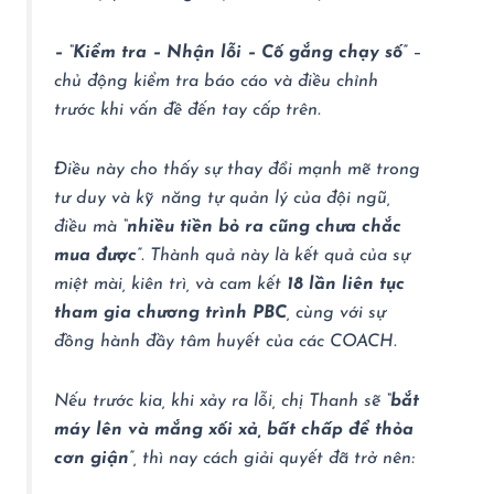
– “Kiểm tra – Nhận lỗi – Cố gắng chạy số”
–
chủ động kiểm tra báo cáo và điều chỉnh
trước khi vấn đề đến tay cấp trên.
Điều này cho thấy sự thay đổi mạnh mẽ trong
tư duy và kỹ năng tự quản lý của đội ngũ,
điều mà
“nhiều tiền bỏ ra cũng chưa chắc
mua được”
. Thành quả này là kết quả của sự
miệt mài, kiên trì, và cam kết
18 lần liên tục
tham gia chương trình PBC
, cùng với sự
đồng hành đầy tâm huyết của các COACH.
Nếu trước kia, khi xảy ra lỗi, chị Thanh sẽ
“bắt
máy lên và mắng xối xả, bất chấp để thỏa
cơn giận”
, thì nay cách giải quyết đã trở nên: