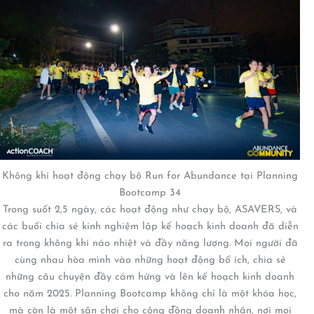
Không khí hoạt động chạy bộ Run for Abundance tại Planning
Bootcamp 34
Trong suốt 2,5 ngày, các hoạt động như chạy bộ, ASAVERS, và
các buổi chia sẻ kinh nghiệm lập kế hoạch kinh doanh đã diễn
ra trong không khí náo nhiệt và đầy năng lượng. Mọi người đã
cùng nhau hòa mình vào những hoạt động bổ ích, chia sẻ
những câu chuyện đầy cảm hứng và lên kế hoạch kinh doanh
cho năm 2025. Planning Bootcamp không chỉ là một khóa học,
mà còn là một sân chơi cho cộng đồng doanh nhân, nơi mọi