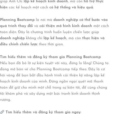
giúp Anh Chị
lập kế hoạch kinh doanh
, mà còn
hỗ trợ thực
hiện
các kế hoạch một cách
có hệ thống và hiệu quả
.
Planning Bootcamp
là nơi mà
doanh nghiệp có thể bước vào
quá trình thay đổi
và
cải thiện mô hình kinh doanh
một cách
toàn diện. Đây là chương trình huấn luyện chiến lược giúp
doanh nghiệp
không chỉ
lập kế hoạch
, mà còn
thực hiện và
điều chỉnh chiến lược
theo thời gian.
Tìm hiểu thêm và đăng ký tham gia Planning Bootcamp
Nếu bạn đã bỏ lỡ sự kiện tuyệt vời này, đừng lo lắng! Chúng ta
đang mở bán vé cho Planning Bootcamp tiếp theo. Đây là cơ
hội vàng để bạn bắt đầu hành trình cải thiện kỹ năng lập kế
hoạch kinh doanh của mình. Đừng ngần ngại quét mã thanh
toán để giữ cho mình một chỗ trong sự kiện tới, để cùng chúng
tôi khám phá và xây dựng một bức tranh kinh doanh thịnh
vượng.
Tìm hiểu thêm và đăng ký tham gia ngay
: