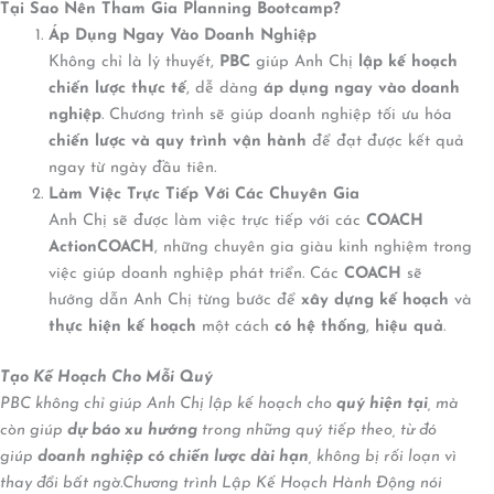
Tại Sao Nên Tham Gia Planning Bootcamp?
Áp Dụng Ngay Vào Doanh Nghiệp
Không chỉ là lý thuyết,
PBC
giúp Anh Chị
lập kế hoạch
chiến lược thực tế
, dễ dàng
áp dụng ngay vào doanh
nghiệp
. Chương trình sẽ giúp doanh nghiệp tối ưu hóa
chiến lược và quy trình vận hành
để đạt được kết quả
ngay từ ngày đầu tiên.
Làm Việc Trực Tiếp Với Các Chuyên Gia
Anh Chị sẽ được làm việc trực tiếp với các
COACH
ActionCOACH
, những chuyên gia giàu kinh nghiệm trong
việc giúp doanh nghiệp phát triển. Các
COACH
sẽ
hướng dẫn Anh Chị từng bước để
xây dựng kế hoạch
và
thực hiện kế hoạch
một cách
có hệ thống
,
hiệu quả
.
Tạo Kế Hoạch Cho Mỗi Quý
PBC không chỉ giúp Anh Chị lập kế hoạch cho
quý hiện tại
, mà
còn giúp
dự báo xu hướng
trong những quý tiếp theo, từ đó
giúp
doanh nghiệp có chiến lược dài hạn
, không bị rối loạn vì
thay đổi bất ngờ.Chương trình Lập Kế Hoạch Hành Động nói