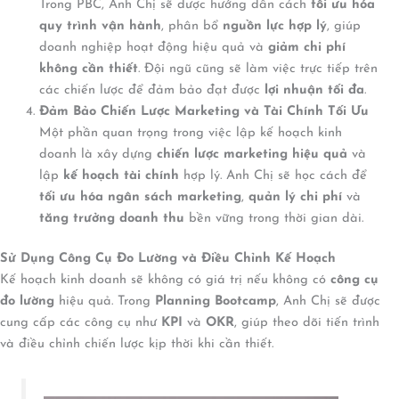
Trong PBC, Anh Chị sẽ được hướng dẫn cách
tối ưu hóa
quy trình vận hành
, phân bổ
nguồn lực hợp lý
, giúp
doanh nghiệp hoạt động hiệu quả và
giảm chi phí
không cần thiết
. Đội ngũ cũng sẽ làm việc trực tiếp trên
các chiến lược để đảm bảo đạt được
lợi nhuận tối đa
.
Đảm Bảo Chiến Lược Marketing và Tài Chính Tối Ưu
Một phần quan trọng trong việc lập kế hoạch kinh
doanh là xây dựng
chiến lược marketing hiệu quả
và
lập
kế hoạch tài chính
hợp lý. Anh Chị sẽ học cách để
tối ưu hóa ngân sách marketing
,
quản lý chi phí
và
tăng trưởng doanh thu
bền vững trong thời gian dài.
Sử Dụng Công Cụ Đo Lường và Điều Chỉnh Kế Hoạch
Kế hoạch kinh doanh sẽ không có giá trị nếu không có
công cụ
đo lường
hiệu quả. Trong
Planning Bootcamp
, Anh Chị sẽ được
cung cấp các công cụ như
KPI
và
OKR
, giúp theo dõi tiến trình
và điều chỉnh chiến lược kịp thời khi cần thiết.