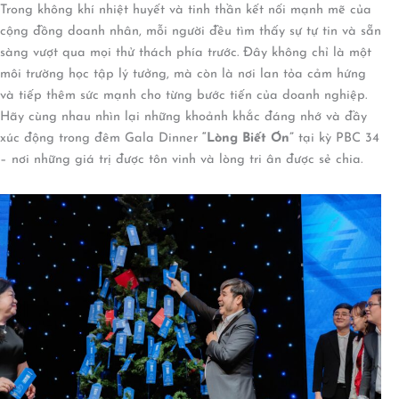
Trong không khí nhiệt huyết và tinh thần kết nối mạnh mẽ của
cộng đồng doanh nhân, mỗi người đều tìm thấy sự tự tin và sẵn
sàng vượt qua mọi thử thách phía trước. Đây không chỉ là một
môi trường học tập lý tưởng, mà còn là nơi lan tỏa cảm hứng
và tiếp thêm sức mạnh cho từng bước tiến của doanh nghiệp.
Hãy cùng nhau nhìn lại những khoảnh khắc đáng nhớ và đầy
xúc động trong đêm Gala Dinner
“Lòng Biết Ơn”
tại kỳ PBC 34
– nơi những giá trị được tôn vinh và lòng tri ân được sẻ chia.