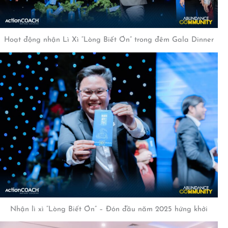
Hoạt động nhận Lì Xì “Lòng Biết Ơn” trong đêm Gala Dinner
Nhận lì xì “Lòng Biết Ơn” – Đón đầu năm 2025 hứng khởi