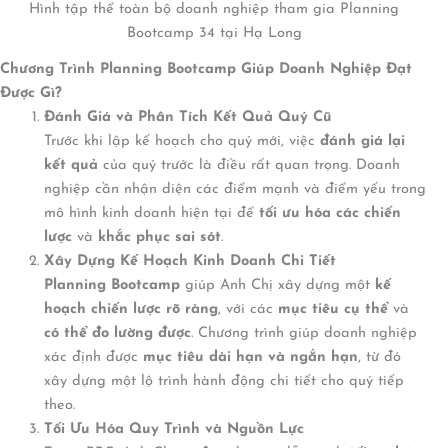
Hình tập thể toàn bộ doanh nghiệp tham gia Planning
Bootcamp 34 tại Hạ Long
Chương Trình Planning Bootcamp Giúp Doanh Nghiệp Đạt
Được Gì?
Đánh Giá và Phân Tích Kết Quả Quý Cũ
Trước khi lập kế hoạch cho quý mới, việc
đánh giá lại
kết quả
của quý trước là điều rất quan trọng. Doanh
nghiệp cần nhận diện các điểm mạnh và điểm yếu trong
mô hình kinh doanh hiện tại để
tối ưu hóa các chiến
lược
và
khắc phục sai sót
.
Xây Dựng Kế Hoạch Kinh Doanh Chi Tiết
Planning Bootcamp
giúp Anh Chị xây dựng một
kế
hoạch chiến lược rõ ràng
, với các
mục tiêu cụ thể
và
có thể đo lường được
. Chương trình giúp doanh nghiệp
xác định được
mục tiêu dài hạn và ngắn hạn
, từ đó
xây dựng một lộ trình hành động chi tiết cho quý tiếp
theo.
Tối Ưu Hóa Quy Trình và Nguồn Lực