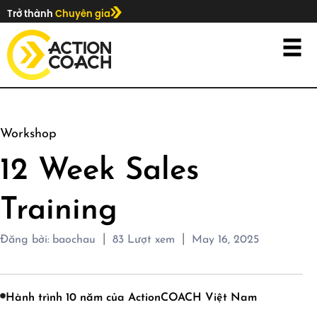
Trở thành
Chuyên gia
Workshop
12 Week Sales
Training
|
|
Đăng bởi:
baochau
83
Lượt xem
May 16, 2025
Hành trình 10 năm của ActionCOACH Việt Nam