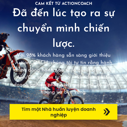
CAM KẾT TỪ ACTIONCOACH
Đã đến lúc tạo ra sự
chuyển mình chiến
lược.
Với 98% khách hàng sẵn sàng giới thiệu
ActionCOACH, chúng tôi tự tin rằng hành
trình đồng hành này sẽ là quyết định mà
Anh/Chị sẽ luôn tự hào — khi chứng kiến
doanh nghiệp phát triển mạnh mẽ, có định
hướng và bền vững.
Tìm một Nhà huấn luyện doanh
nghiệp