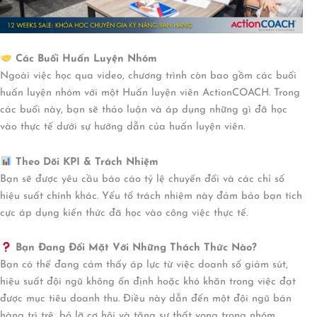
Các Buổi Huấn Luyện Nhóm
Ngoài việc học qua video, chương trình còn bao gồm các buổi
huấn luyện nhóm với một Huấn luyện viên ActionCOACH. Trong
các buổi này, bạn sẽ thảo luận và áp dụng những gì đã học
vào thực tế dưới sự hướng dẫn của huấn luyện viên.
Theo Dõi KPI & Trách Nhiệm
Bạn sẽ được yêu cầu báo cáo tỷ lệ chuyển đổi và các chỉ số
hiệu suất chính khác. Yếu tố trách nhiệm này đảm bảo bạn tích
cực áp dụng kiến thức đã học vào công việc thực tế.
Bạn Đang Đối Mặt Với Những Thách Thức Nào?
Bạn có thể đang cảm thấy áp lực từ việc doanh số giảm sút,
hiệu suất đội ngũ không ổn định hoặc khó khăn trong việc đạt
được mục tiêu doanh thu. Điều này dẫn đến một đội ngũ bán
hàng trì trệ, bỏ lỡ cơ hội và tăng sự thất vọng trong nhóm.