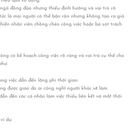
 hiệu quả sử dụng.
ngũ đông đảo nhưng thiếu định hướng và vai trò rõ
– tức là mọi người có thể bận rộn nhưng không tạo ra giá
khiến nhân viên chồng chéo công việc hoặc bỏ sót trách
ông có kế hoạch công việc rõ ràng và vai trò cụ thể cho
như:
g việc dẫn đến lãng phí thời gian.
g được giao do ai cũng nghĩ người khác sẽ làm.
ẫn đến các cá nhân làm việc thiếu liên kết và mất thời
ví dụ: