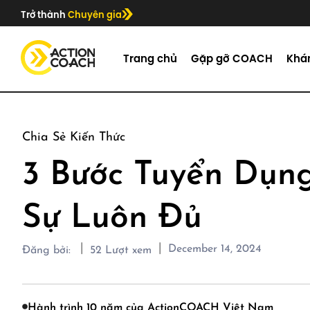
Trở thành
Chuyên gia
Trang chủ
Gặp gỡ COACH
Khá
Chia Sẻ Kiến Thức
3 Bước Tuyển Dụ
Sự Luôn Đủ
|
|
December 14, 2024
Đăng bởi:
52
Lượt xem
Hành trình 10 năm của ActionCOACH Việt Nam