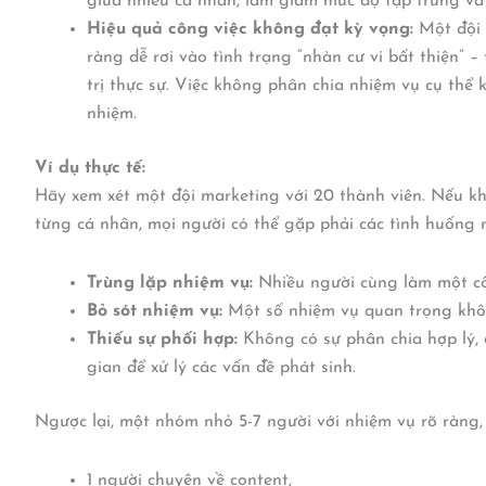
giữa nhiều cá nhân, làm giảm mức độ tập trung và
Hiệu quả công việc không đạt kỳ vọng:
Một đội 
ràng dễ rơi vào tình trạng “nhàn cư vi bất thiện” 
trị thực sự. Việc không phân chia nhiệm vụ cụ thể 
nhiệm.
Ví dụ thực tế:
Hãy xem xét một đội marketing với 20 thành viên. Nếu kh
từng cá nhân, mọi người có thể gặp phải các tình huống 
Trùng lặp nhiệm vụ:
Nhiều người cùng làm một côn
Bỏ sót nhiệm vụ:
Một số nhiệm vụ quan trọng khôn
Thiếu sự phối hợp:
Không có sự phân chia hợp lý, d
gian để xử lý các vấn đề phát sinh.
Ngược lại, một nhóm nhỏ 5-7 người với nhiệm vụ rõ ràng, 
1 người chuyên về content,