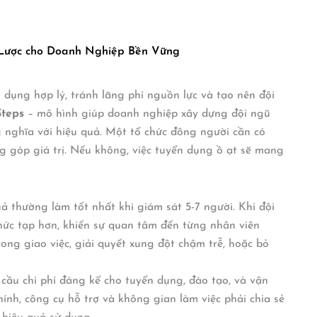
 Lược cho Doanh Nghiệp Bền Vững
n dụng hợp lý, tránh lãng phí nguồn lực và tạo nên đội
Steps
– mô hình giúp doanh nghiệp xây dựng đội ngũ
nghĩa với hiệu quả. Một tổ chức đông người cần có
g góp giá trị. Nếu không, việc tuyển dụng ồ ạt sẽ mang
 thường làm tốt nhất khi giám sát 5-7 người. Khi đội
phức tạp hơn, khiến sự quan tâm đến từng nhân viên
ong giao việc, giải quyết xung đột chậm trễ, hoặc bỏ
ầu chi phí đáng kể cho tuyển dụng, đào tạo, và vận
hính, công cụ hỗ trợ và không gian làm việc phải chia sẻ