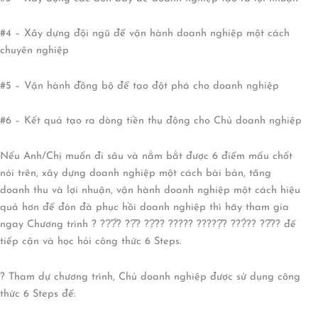
#4 – Xây dựng đội ngũ để vận hành doanh nghiệp một cách
chuyên nghiệp
#5 – Vận hành đồng bộ để tạo đột phá cho doanh nghiệp
#6 – Kết quả tạo ra dòng tiền thụ động cho Chủ doanh nghiệp
Nếu Anh/Chị muốn đi sâu và nắm bắt được 6 điểm mấu chốt
nói trên, xây dựng doanh nghiệp một cách bài bản, tăng
doanh thu và lợi nhuận, vận hành doanh nghiệp một cách hiệu
quả hơn để đón đà phục hồi doanh nghiệp thì hãy tham gia
ngay Chương trình ? ??̛?̛́? ??̂? ??̛̣?? ????? ?????̣̂? ???̀?? ??̂?? để
tiếp cận và học hỏi công thức 6 Steps.
? Tham dự chương trình, Chủ doanh nghiệp được sử dụng công
thức 6 Steps để: