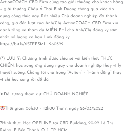
ActionCOACH CBD Firm cũng tạo giải thưởng cho khách hàng
– giải thưởng Châu Á Thái Bình Dương thông qua việc áp
dụng công thức này. Rất nhiều Chủ doanh nghiệp đã thành
công, giờ đến lượt của Anh/Chị. ActionCOACH CBD Firm xin
dành tặng vé tham dự MIỄN PHÍ cho Anh/Chị đăng ký sớm
nhất, số lượng có hạn. Link đăng ký:
https://bit.ly/6STEPSML_260322
(*) LƯU Ý: Chương trình được chia sẻ với kiến thức THỰC
CHIẾN, học xong ứng dụng ngay cho doanh nghiệp thay vì lý
thuyết suông. Chúng tôi chú trọng “Action” – “Hành động” thay
vì chỉ học xong rồi để đó.
➤Đối tượng tham dự: CHỦ DOANH NGHIỆP
Thời gian: 08h30 – 12h00 Thứ 7, ngày 26/03/2022
?Hình thức: Học OFFLINE tại CBD Building, 90-92 Lê Thị
Riêng, P. Bến Thành, Q. 1, TP. HCM