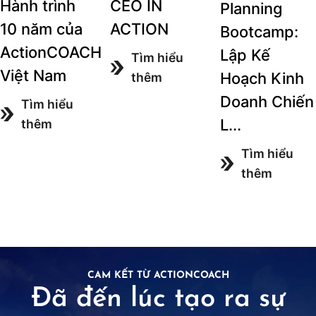
Hành trình
CEO IN
Planning
10 năm của
ACTION
Bootcamp:
ActionCOACH
Lập Kế
Tìm hiểu
Việt Nam
Hoạch Kinh
thêm
Doanh Chiến
Tìm hiểu
L...
thêm
Tìm hiểu
thêm
CAM KẾT TỪ ACTIONCOACH
Đã đến lúc tạo ra sự