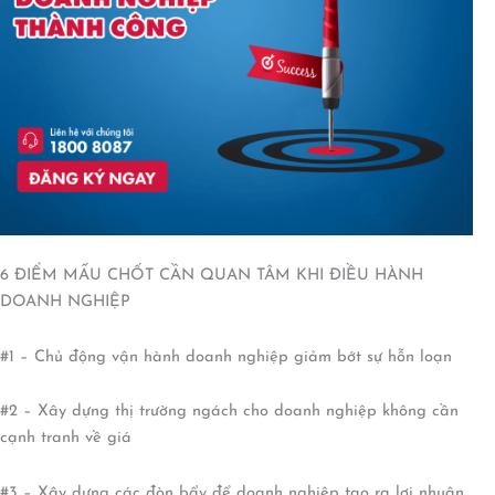
6 ĐIỂM MẤU CHỐT CẦN QUAN TÂM KHI ĐIỀU HÀNH
DOANH NGHIỆP
#1 – Chủ động vận hành doanh nghiệp giảm bớt sự hỗn loạn
#2 – Xây dựng thị trường ngách cho doanh nghiệp không cần
cạnh tranh về giá
#3 – Xây dựng các đòn bẩy để doanh nghiệp tạo ra lợi nhuận