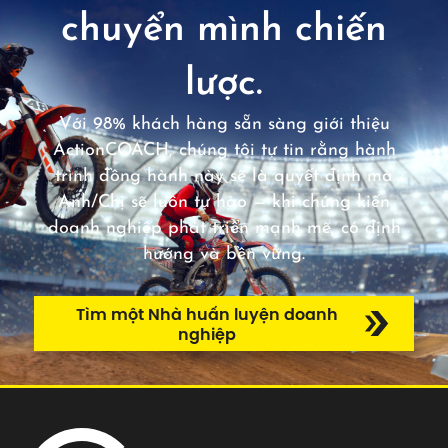
chuyển mình chiến
lược.
Với 98% khách hàng sẵn sàng giới thiệu
ActionCOACH, chúng tôi tự tin rằng hành
trình đồng hành này sẽ là quyết định mà
Anh/Chị sẽ luôn tự hào — khi chứng kiến
doanh nghiệp phát triển mạnh mẽ, có định
hướng và bền vững.
Tìm một Nhà huấn luyện doanh
nghiệp