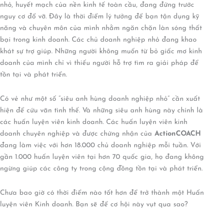
nhỏ, huyết mạch của nền kinh tế toàn cầu, đang đứng trước
nguy cơ đổ vỡ. Đây là thời điểm lý tưởng để bạn tận dụng kỹ
năng và chuyên môn của mình nhằm ngăn chặn làn sóng thất
bại trong kinh doanh. Các chủ doanh nghiệp nhỏ đang khao
khát sự trợ giúp. Những người không muốn từ bỏ giấc mơ kinh
doanh của mình chỉ vì thiếu người hỗ trợ tìm ra giải pháp để
tồn tại và phát triển.
Có vẻ như một số “siêu anh hùng doanh nghiệp nhỏ” cần xuất
hiện để cứu vãn tình thế. Và những siêu anh hùng này chính là
các huấn luyện viên kinh doanh. Các huấn luyện viên kinh
doanh chuyên nghiệp và được chứng nhận của
ActionCOACH
đang làm việc với hơn 18.000 chủ doanh nghiệp mỗi tuần. Với
gần 1.000 huấn luyện viên tại hơn 70 quốc gia, họ đang không
ngừng giúp các công ty trong cộng đồng tồn tại và phát triển.
Chưa bao giờ có thời điểm nào tốt hơn để trở thành một Huấn
luyện viên Kinh doanh. Bạn sẽ để cơ hội này vụt qua sao?