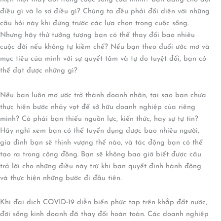
điều gì và lo sợ điều gì? Chúng ta đều phải đối diện với những
câu hỏi này khi đứng trước các lựa chọn trong cuộc sống.
Nhưng hãy thử tưởng tượng bạn có thể thay đổi bao nhiêu
cuộc đời nếu không tự kiềm chế? Nếu bạn theo đuổi ước mơ và
mục tiêu của mình với sự quyết tâm và tự do tuyệt đối, bạn có
thể đạt được những gì?
Nếu bạn luôn mơ ước trở thành doanh nhân, tại sao bạn chưa
thực hiện bước nhảy vọt để sở hữu doanh nghiệp của riêng
mình? Có phải bạn thiếu nguồn lực, kiến thức, hay sự tự tin?
Hãy nghĩ xem bạn có thể tuyển dụng được bao nhiêu người,
gia đình bạn sẽ thịnh vượng thế nào, và tác động bạn có thể
tạo ra trong cộng đồng. Bạn sẽ không bao giờ biết được câu
trả lời cho những điều này trừ khi bạn quyết định hành động
và thực hiện những bước đi đầu tiên.
Khi đại dịch COVID-19 diễn biến phức tạp trên khắp đất nước,
đời sống kinh doanh đã thay đổi hoàn toàn. Các doanh nghiệp