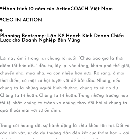
Hành trình 10 năm của ActionCOACH Việt Nam
CEO IN ACTION
Planning Bootcamp: Lập Kế Hoạch Kinh Doanh Chiến
Lược cho Doanh Nghiệp Bền Vững
Lời này âm ỉ trong tai chúng tôi suốt. “Chưa bao giờ là thời
điểm tốt hơn để…” đầu tư, lấy lại vóc dáng, khám phá thế giới,
chuyển nhà, mua nhà, và còn nhiều hơn nữa. Rõ ràng, ở mọi
thời điểm, có một cơ hội tuyệt vời để bắt đầu. Nhưng, nếu
chúng ta là những người bình thường, chúng ta sẽ do dự.
Chúng ta trì hoãn. Chúng ta trì hoãn. Trong những trường hợp
tồi tệ nhất, chúng ta tránh xa những thay đổi bởi vì chúng ta
quá thoải mái với sự ổn định.
Trong cõi hoang dã, sự hành động là chìa khóa tồn tại. Đối với
các sinh vật, sự do dự thường dẫn đến kết cục thảm họa – cái