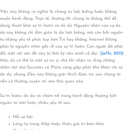
Việc này không có nghĩa là chúng ta lười biếng hoặc không
muốn hành động. Thực tế, thường thì chúng ta không thể dễ
dàng thoát khỏi sự trì hoãn và do dự. Nguyên nhân của sự do
dự này không chỉ đơn giản là do lười biếng, mà còn bắt nguồn
từ những yếu tố phức tạp hơn.”Tin hay không, Internet không
phải là nguyên nhân gốc rễ của sự trì hoãn. Con người đã phải
đối mặt với vấn đề này từ thời kỳ văn minh cổ đại”
(Jaffe, 2013)
.
Mặc dù có thể là một sự an ủi nhỏ khi nhận ra rằng những
nhân vật như Socrates và Plato cũng gặp phải khó khăn với sự
do dự, nhưng điều này không giải thích được tại sao chúng ta
vẫn cứ thường xuyên rơi vào thói quen này.
Sự trì hoãn, do dự và chậm trễ trong hành động thường bắt
nguồn từ một hoặc nhiều yếu tố sau:
Nỗi sợ hãi
Lòng tự trọng thấp hoặc thiếu giá trị bản thân