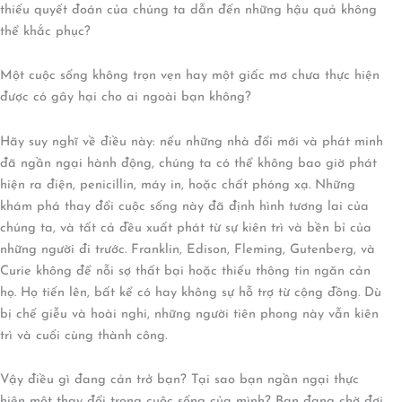
thiếu quyết đoán của chúng ta dẫn đến những hậu quả không
thể khắc phục?
Một cuộc sống không trọn vẹn hay một giấc mơ chưa thực hiện
được có gây hại cho ai ngoài bạn không?
Hãy suy nghĩ về điều này: nếu những nhà đổi mới và phát minh
đã ngần ngại hành động, chúng ta có thể không bao giờ phát
hiện ra điện, penicillin, máy in, hoặc chất phóng xạ. Những
khám phá thay đổi cuộc sống này đã định hình tương lai của
chúng ta, và tất cả đều xuất phát từ sự kiên trì và bền bỉ của
những người đi trước. Franklin, Edison, Fleming, Gutenberg, và
Curie không để nỗi sợ thất bại hoặc thiếu thông tin ngăn cản
họ. Họ tiến lên, bất kể có hay không sự hỗ trợ từ cộng đồng. Dù
bị chế giễu và hoài nghi, những người tiên phong này vẫn kiên
trì và cuối cùng thành công.
Vậy điều gì đang cản trở bạn? Tại sao bạn ngần ngại thực
hiện một thay đổi trong cuộc sống của mình? Bạn đang chờ đợi