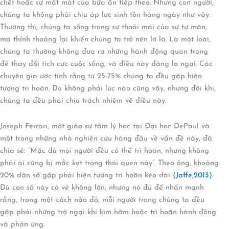
chết hoặc sự mất mát của bữa ăn tiếp theo. Nhưng con người,
chúng ta không phải chịu áp lực sinh tồn hàng ngày như vậy.
Thường thì, chúng ta sống trong sự thoải mái của sự tự mãn,
mà thỉnh thoảng lại khiến chúng ta trở nên lơ là. Là một loài,
chúng ta thường không đưa ra những hành động quan trọng
để thay đổi tích cực cuộc sống, và điều này đáng lo ngại. Các
chuyên gia ước tính rằng từ 25-75% chúng ta đều gặp hiện
tượng trì hoãn. Dù không phải lúc nào cũng vậy, nhưng đôi khi,
chúng ta đều phải chịu trách nhiệm về điều này.
Joseph Ferrari, một giáo sư tâm lý học tại Đại học DePaul và
một trong những nhà nghiên cứu hàng đầu về vấn đề này, đã
chia sẻ: “Mặc dù mọi người đều có thể trì hoãn, nhưng không
phải ai cũng bị mắc kẹt trong thói quen này”. Theo ông, khoảng
20% dân số gặp phải hiện tượng trì hoãn kéo dài
(Jaffe,2013)
.
Dù con số này có vẻ không lớn, nhưng nó đủ để nhấn mạnh
rằng, trong một cách nào đó, mỗi người trong chúng ta đều
gặp phải những trở ngại khi kìm hãm hoặc trì hoãn hành động
và phản ứng.