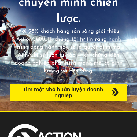
chuyển mình chiến
lược.
Với 98% khách hàng sẵn sàng giới thiệu
ActionCOACH, chúng tôi tự tin rằng hành
trình đồng hành này sẽ là quyết định mà
Anh/Chị sẽ luôn tự hào — khi chứng kiến
doanh nghiệp phát triển mạnh mẽ, có định
hướng và bền vững.
Tìm một Nhà huấn luyện doanh
nghiệp