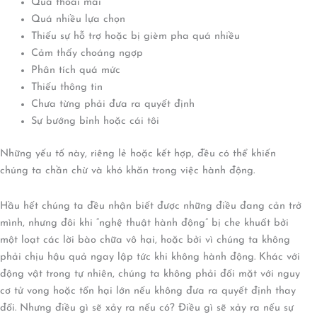
Quá thoải mái
Quá nhiều lựa chọn
Thiếu sự hỗ trợ hoặc bị gièm pha quá nhiều
Cảm thấy choáng ngợp
Phân tích quá mức
Thiếu thông tin
Chưa từng phải đưa ra quyết định
Sự bướng bỉnh hoặc cái tôi
Những yếu tố này, riêng lẻ hoặc kết hợp, đều có thể khiến
chúng ta chần chừ và khó khăn trong việc hành động.
Hầu hết chúng ta đều nhận biết được những điều đang cản trở
mình, nhưng đôi khi “nghệ thuật hành động” bị che khuất bởi
một loạt các lời bào chữa vô hại, hoặc bởi vì chúng ta không
phải chịu hậu quả ngay lập tức khi không hành động. Khác với
động vật trong tự nhiên, chúng ta không phải đối mặt với nguy
cơ tử vong hoặc tổn hại lớn nếu không đưa ra quyết định thay
đổi. Nhưng điều gì sẽ xảy ra nếu có? Điều gì sẽ xảy ra nếu sự