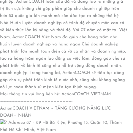
nghiệp, ActionCOACH toàn cầu đã và đang tạo ra những giá
trị tích cực không chỉ góp phần giúp cho doanh nghiệp trên
hơn 83 quốc gia lớn mạnh mà còn đào tạo ra những thế hệ
Nhà Huấn luyện doanh nghiệp có trình độ chuyên môn cao cả
về kiến thức lẫn kỹ năng và thái độ. Với 07 năm có mặt tại Việt
Nam, ActionCOACH Việt Nam đã giúp cho hàng trăm nhà
huấn luyện doanh nghiệp và hàng ngàn Chủ doanh nghiệp
phát triển lớn mạnh toàn diện cả về cá nhân và doanh nghiệp,
tạo ra hàng trăm ngàn lao động có việc làm, đóng góp cho sự
phát triển về kinh tế cũng như hỗ trợ cộng đồng doanh nhân,
doanh nghiệp. Trong tương lai, ActionCOACH sẽ tiếp tục đóng
góp cho sự phát triển kinh tế nước nhà, cũng như không ngừng
nỗ lực hoàn thành sứ mệnh kiến tạo thịnh vượng.
Mọi thông tin vui lòng liên hệ: ActionCOACH VIETNAM
————————————————————————-
ActionCOACH VIETNAM – TĂNG CƯỜNG NĂNG LỰC
DOANH NHÂN
Address: 87 – 89 Hồ Bá Kiện, Phường 15, Quận 10, Thành
Phố Hồ Chí Minh, Việt Nam