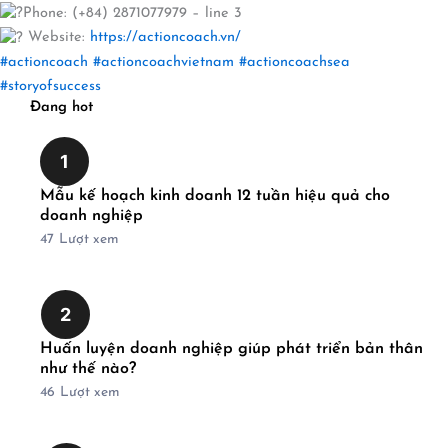
Phone: (+84) 2871077979 – line 3
Website:
https://actioncoach.vn/
#actioncoach
#actioncoachvietnam
#actioncoachsea
#storyofsuccess
Đang hot
1
Mẫu kế hoạch kinh doanh 12 tuần hiệu quả cho
doanh nghiệp
47
Lượt xem
2
Huấn luyện doanh nghiệp giúp phát triển bản thân
như thế nào?
46
Lượt xem