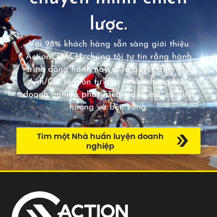
lược.
Với 98% khách hàng sẵn sàng giới thiệu
ActionCOACH, chúng tôi tự tin rằng hành
trình đồng hành này sẽ là quyết định mà
Anh/Chị sẽ luôn tự hào — khi chứng kiến
doanh nghiệp phát triển mạnh mẽ, có định
hướng và bền vững.
Tìm một Nhà huấn luyện doanh
nghiệp