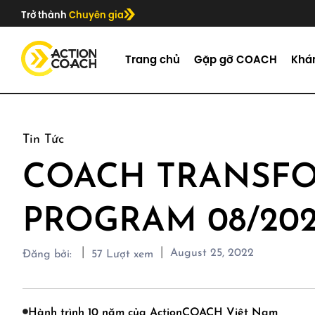
Trở thành
Chuyên gia
Trang chủ
Gặp gỡ COACH
Khá
Tin Tức
COACH TRANSF
PROGRAM 08/202
|
|
August 25, 2022
Đăng bởi:
57
Lượt xem
Hành trình 10 năm của ActionCOACH Việt Nam