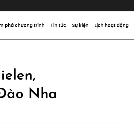
m phá chương trình
Tin tức
Sự kiện
Lịch hoạt động
ielen,
Đào Nha