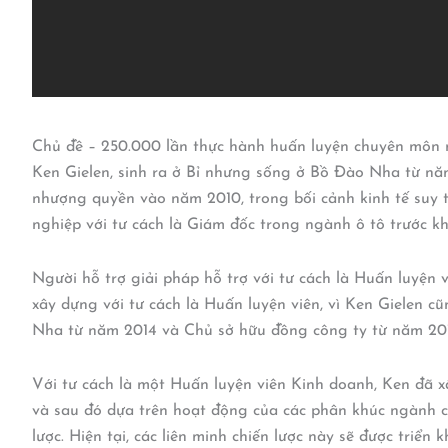
Chủ đề – 250.000 lần thực hành huấn luyện chuyên môn
Ken Gielen, sinh ra ở Bỉ nhưng sống ở Bồ Đào Nha từ nă
nhượng quyền vào năm 2010, trong bối cảnh kinh tế suy t
nghiệp với tư cách là Giám đốc trong ngành ô tô trước k
Người hỗ trợ giải pháp hỗ trợ với tư cách là Huấn luyện
xây dựng với tư cách là Huấn luyện viên, vì Ken Gielen 
Nha từ năm 2014 và Chủ sở hữu đồng công ty từ năm 20
Với tư cách là một Huấn luyện viên Kinh doanh, Ken đã
và sau đó dựa trên hoạt động của các phân khúc ngành cụ
lược. Hiện tại, các liên minh chiến lược này sẽ được triển 