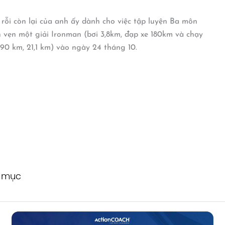
 rỗi còn lại của anh ấy dành cho việc tập luyện Ba môn
 vẹn một giải Ironman (bơi 3,8km, đạp xe 180km và chạy
 90 km, 21,1 km) vào ngày 24 tháng 10.
h mục