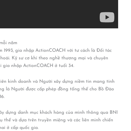
 mỗi năm
m 1993, gia nhập ActionCOACH với tư cách là Đối tác
hoái. Kỹ sư cơ khí theo nghề thương mại và chuyên
hi gia nhập ActionCOACH ở tuổi 34.
 viên kinh doanh và Người xây dựng niềm tin mang tính
cũng là Người được cấp phép đồng tổng thể cho Bồ Đào
16.
 xây dựng danh mục khách hàng của mình thông qua BNI
 thể và dựa trên truyền miệng và các liên minh chiến
khai ở cấp quốc gia.