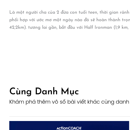
Là một người cha của 2 đứa con tuổi teen, thời gian rảnh
phối hợp với ước mơ một ngày nào đó sẽ hoàn thành trọn
42,2km). tương lai gần, bắt đầu với Half Ironman (1,9 km,
Cùng Danh Mục
Khám phá thêm vô số bài viết khác cùng dan