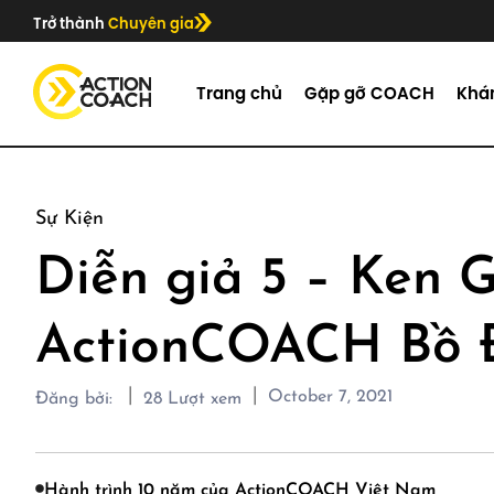
Trở thành
Chuyên gia
Trang chủ
Gặp gỡ COACH
Khá
Sự Kiện
Diễn giả 5 – Ken G
ActionCOACH Bồ 
|
|
October 7, 2021
Đăng bởi:
28
Lượt xem
Hành trình 10 năm của ActionCOACH Việt Nam