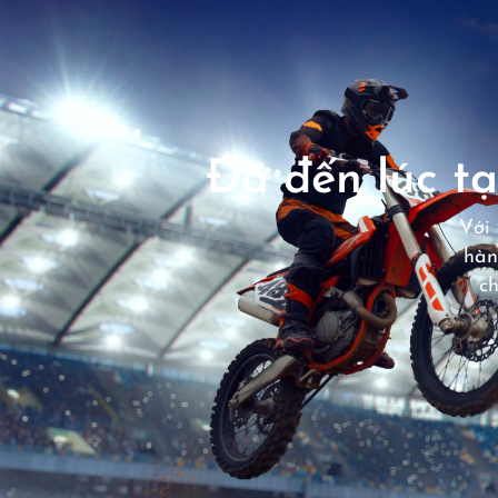
Đã đến lúc tạ
Với 
hàn
c