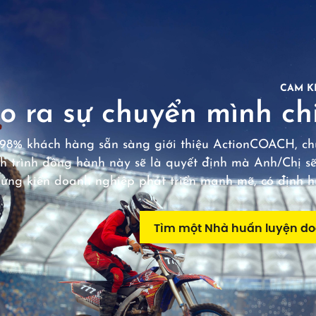
CAM K
o ra sự chuyển mình chi
98% khách hàng sẵn sàng giới thiệu ActionCOACH, chú
h trình đồng hành này sẽ là quyết định mà Anh/Chị sẽ
hứng kiến doanh nghiệp phát triển mạnh mẽ, có định 
Tìm một Nhà huấn luyện d