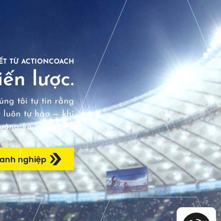
ẾT TỪ ACTIONCOACH
ến lược.
ng tôi tự tin rằng
 luôn tự hào — khi
hướng và bền vững.
oanh nghiệp