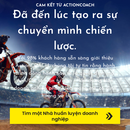
CAM KẾT TỪ ACTIONCOACH
Đã đến lúc tạo ra sự
chuyển mình chiến
lược.
Với 98% khách hàng sẵn sàng giới thiệu
ActionCOACH, chúng tôi tự tin rằng hành
trình đồng hành này sẽ là quyết định mà
Anh/Chị sẽ luôn tự hào — khi chứng kiến
doanh nghiệp phát triển mạnh mẽ, có định
hướng và bền vững.
Tìm một Nhà huấn luyện doanh
nghiệp