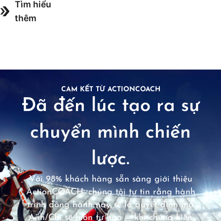
Tìm hiểu
thêm
CAM KẾT TỪ ACTIONCOACH
Đã đến lúc tạo ra sự
chuyển mình chiến
lược.
Với 98% khách hàng sẵn sàng giới thiệu
ActionCOACH, chúng tôi tự tin rằng hành
trình đồng hành này sẽ là quyết định mà
Anh/Chị sẽ luôn tự hào — khi chứng kiến