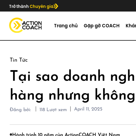
Trở thành
Chuyên gia
Trang chủ
Gặp gỡ COACH
Khá
Tin Tức
Tại sao doanh ngh
hàng nhưng không 
|
|
April 11, 2025
Đăng bởi:
118
Lượt xem
Hành trình 10 năm của ActionCOACH Việt Nam