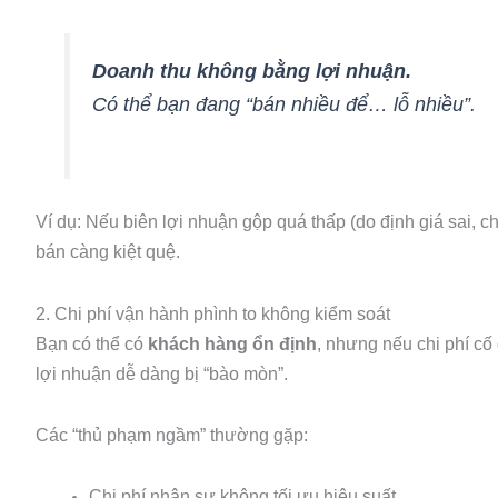
Doanh thu không bằng lợi nhuận.
Có thể bạn đang “bán nhiều để… lỗ nhiều”.
Ví dụ: Nếu biên lợi nhuận gộp quá thấp (do định giá sai, 
bán càng kiệt quệ.
2. Chi phí vận hành phình to không kiểm soát
Bạn có thể có
khách hàng ổn định
, nhưng nếu chi phí cố
lợi nhuận dễ dàng bị “bào mòn”.
Các “thủ phạm ngầm” thường gặp:
Chi phí nhân sự không tối ưu hiệu suất.