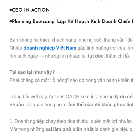
CEO IN ACTION
Planning Bootcamp: Lập Kế Hoạch Kinh Doanh Chiến
Bạn không hề thiếu khách hàng, nhưng cuối tháng vẫn “đỏ 
Nhiều
doanh nghiệp Việt Nam
gặp tình huống trớ trêu: l
rộn suốt ngày — nhưng lợi nhuận lại
tụt dốc
, thậm chí lỗ.
Tại sao lại như vậy?
Phải chăng có một “lỗ hổng” nào đó trong vận hành khiến t
Trong bài viết này, ActionCOACH sẽ chỉ ra những
lý do cốt
nhuận
, và quan trọng hơn:
làm thế nào để khắc phục tì
1. Doanh nghiệp chạy theo doanh thu, quên mất lợi nhuận
Một trong những
sai lầm phổ biến nhất
là đánh giá hiệu 