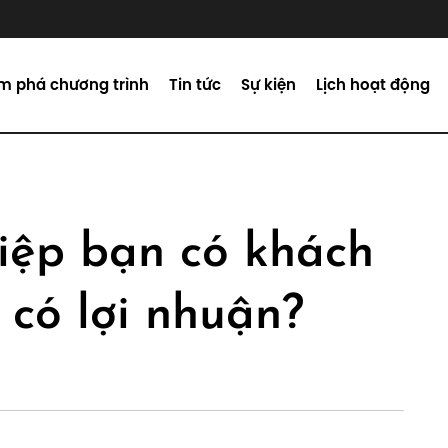
m phá chương trình
Tin tức
Sự kiện
Lịch hoạt động
iệp bạn có khách
có lợi nhuận?