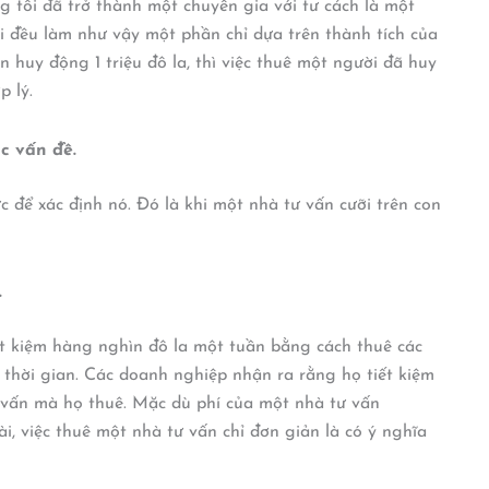
ằng tôi đã trở thành một chuyên gia với tư cách là một
i đều làm như vậy một phần chỉ dựa trên thành tích của
n huy động 1 triệu đô la, thì việc thuê một người đã huy
p lý.
c vấn đề.
 để xác định nó. Đó là khi một nhà tư vấn cưỡi trên con
.
ết kiệm hàng nghìn đô la một tuần bằng cách thuê các
n thời gian. Các doanh nghiệp nhận ra rằng họ tiết kiệm
ư vấn mà họ thuê. Mặc dù phí của một nhà tư vấn
, việc thuê một nhà tư vấn chỉ đơn giản là có ý nghĩa