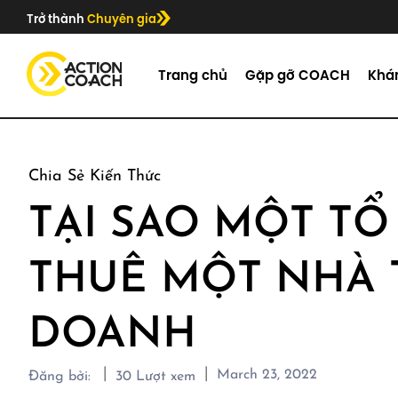
Trở thành
Chuyên gia
Trang chủ
Gặp gỡ COACH
Khá
Chia Sẻ Kiến Thức
TẠI SAO MỘT T
THUÊ MỘT NHÀ 
DOANH
|
|
March 23, 2022
Đăng bởi:
30
Lượt xem