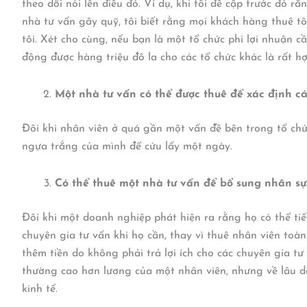
theo dõi nói lên điều đó. Ví dụ, khi tôi đề cập trước đó r
nhà tư vấn gây quỹ, tôi biết rằng mọi khách hàng thuê tô
tôi. Xét cho cùng, nếu bạn là một tổ chức phi lợi nhuận cầ
động được hàng triệu đô la cho các tổ chức khác là rất hợ
Một nhà tư vấn có thể được thuê để xác định cá
Đôi khi nhân viên ở quá gần một vấn đề bên trong tổ chức
ngựa trắng của mình để cứu lấy một ngày.
Có thể thuê một nhà tư vấn để bổ sung nhân sự
Đôi khi một doanh nghiệp phát hiện ra rằng họ có thể ti
chuyên gia tư vấn khi họ cần, thay vì thuê nhân viên toà
thêm tiền do không phải trả lợi ích cho các chuyên gia t
thường cao hơn lương của một nhân viên, nhưng về lâu dài
kinh tế.