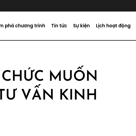
m phá chương trình
Tin tức
Sự kiện
Lịch hoạt động
Ổ CHỨC MUỐN
TƯ VẤN KINH