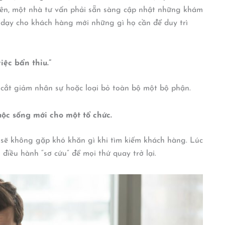
iên, một nhà tư vấn phải sẵn sàng cập nhật những khám
 dạy cho khách hàng mới những gì họ cần để duy trì
iệc bẩn thỉu.”
 cắt giảm nhân sự hoặc loại bỏ toàn bộ một bộ phận.
ộc sống mới cho một tổ chức.
 sẽ không gặp khó khăn gì khi tìm kiếm khách hàng. Lúc
điều hành “sơ cứu” để mọi thứ quay trở lại.