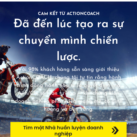
CAM KẾT TỪ ACTIONCOACH
Đã đến lúc tạo ra sự
chuyển mình chiến
lược.
Với 98% khách hàng sẵn sàng giới thiệu
ActionCOACH, chúng tôi tự tin rằng hành
trình đồng hành này sẽ là quyết định mà
Anh/Chị sẽ luôn tự hào — khi chứng kiến
doanh nghiệp phát triển mạnh mẽ, có định
hướng và bền vững.
Tìm một Nhà huấn luyện doanh
nghiệp