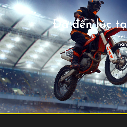
Đã đến lúc tạ
Với 
hàn
c