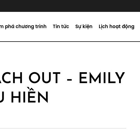
m phá chương trình
Tin tức
Sự kiện
Lịch hoạt động
CH OUT – EMILY
U HIỀN