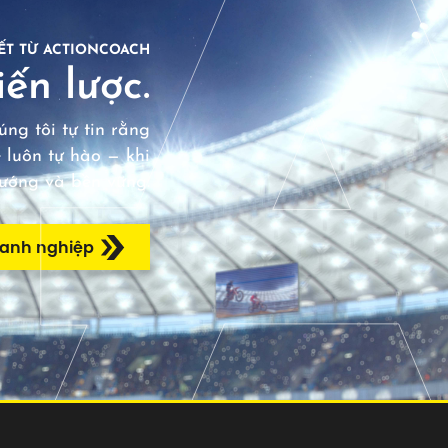
ẾT TỪ ACTIONCOACH
ến lược.
ng tôi tự tin rằng
 luôn tự hào — khi
hướng và bền vững.
oanh nghiệp