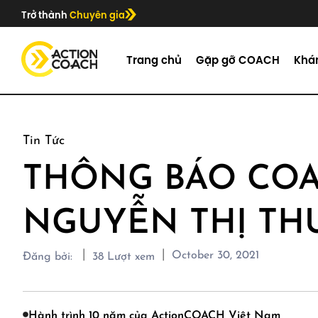
Trở thành
Chuyên gia
Trang chủ
Gặp gỡ COACH
Khá
Tin Tức
THÔNG BÁO COA
NGUYỄN THỊ TH
|
|
October 30, 2021
Đăng bởi:
38
Lượt xem
Hành trình 10 năm của ActionCOACH Việt Nam