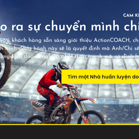
CAM K
o ra sự chuyển mình chi
98% khách hàng sẵn sàng giới thiệu ActionCOACH, chú
h trình đồng hành này sẽ là quyết định mà Anh/Chị sẽ
hứng kiến doanh nghiệp phát triển mạnh mẽ, có định 
Tìm một Nhà huấn luyện d