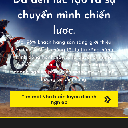
Đã đến lúc tạo ra sự
chuyển mình chiến
lược.
Với 98% khách hàng sẵn sàng giới thiệu
ActionCOACH, chúng tôi tự tin rằng hành
trình đồng hành này sẽ là quyết định mà
Anh/Chị sẽ luôn tự hào — khi chứng kiến
doanh nghiệp phát triển mạnh mẽ, có định
hướng và bền vững.
Tìm một Nhà huấn luyện doanh
nghiệp