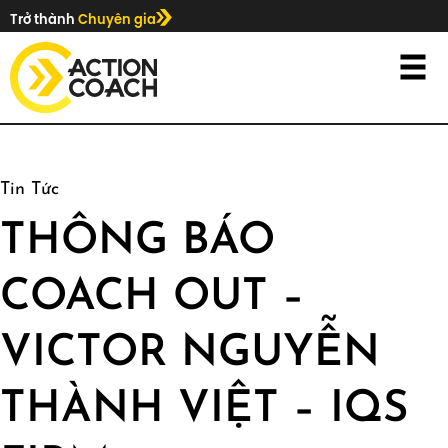
Trở thành
Chuyên gia
Tin Tức
THÔNG BÁO
COACH OUT –
VICTOR NGUYỄN
THÀNH VIỆT – IQS