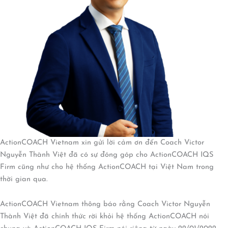
ActionCOACH Vietnam xin gửi lời cảm ơn đến Coach Victor
Nguyễn Thành Việt đã có sự đóng góp cho ActionCOACH IQS
Firm cũng như cho hệ thống ActionCOACH tại Việt Nam trong
thời gian qua.
ActionCOACH Vietnam thông báo rằng Coach Victor Nguyễn
Thành Việt đã chính thức rời khỏi hệ thống ActionCOACH nói