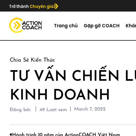
Trở thành
Chuyên gia
Trang chủ
Gặp gỡ COACH
Khá
Chia Sẻ Kiến Thức
TƯ VẤN CHIẾN 
KINH DOANH
|
|
March 7, 2022
Đăng bởi:
49
Lượt xem
Hành trình 10 năm của ActionCOACH Việt Nam