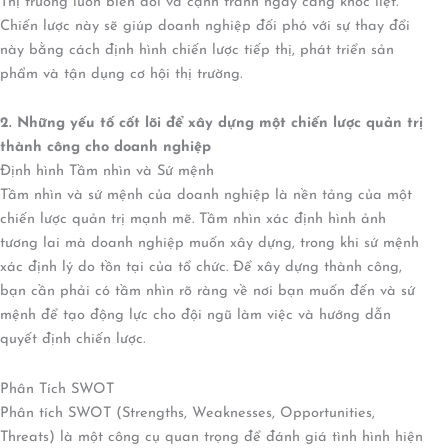
Thị trường luôn biến đổi và cạnh tranh ngày càng khốc liệt.
Chiến lược này sẽ giúp doanh nghiệp đối phó với sự thay đổi
này bằng cách định hình chiến lược tiếp thị, phát triển sản
phẩm và tận dụng cơ hội thị trường.
2. Những yếu tố cốt lõi để xây dựng một chiến lược quản trị
thành công cho doanh nghiệp
Định hình Tầm nhìn và Sứ mệnh
Tầm nhìn và sứ mệnh của doanh nghiệp là nền tảng của một
chiến lược quản trị mạnh mẽ. Tầm nhìn xác định hình ảnh
tương lai mà doanh nghiệp muốn xây dựng, trong khi sứ mệnh
xác định lý do tồn tại của tổ chức. Để xây dựng thành công,
bạn cần phải có tầm nhìn rõ ràng về nơi bạn muốn đến và sứ
mệnh để tạo động lực cho đội ngũ làm việc và hướng dẫn
quyết định chiến lược.
Phân Tích SWOT
Phân tích SWOT (Strengths, Weaknesses, Opportunities,
Threats) là một công cụ quan trọng để đánh giá tình hình hiện