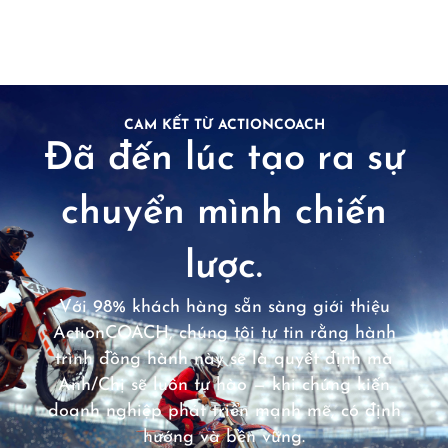
CAM KẾT TỪ ACTIONCOACH
Đã đến lúc tạo ra sự
chuyển mình chiến
lược.
Với 98% khách hàng sẵn sàng giới thiệu
ActionCOACH, chúng tôi tự tin rằng hành
trình đồng hành này sẽ là quyết định mà
Anh/Chị sẽ luôn tự hào — khi chứng kiến
doanh nghiệp phát triển mạnh mẽ, có định
hướng và bền vững.