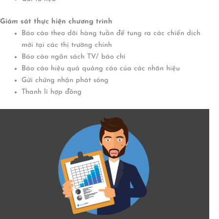
Giám sát th
ự
c hi
ệ
n ch
ươ
ng tr
ì
nh
Báo cáo theo dõi hàng tuần để tung ra các chiến dịch
mới tại các thị trường chính
Báo cáo ngân sách TV/ báo chí
Báo cáo hiệu quả quảng cáo của các nhãn hiệu
Gửi chứng nhận phát sóng
Thanh lí hợp đồng