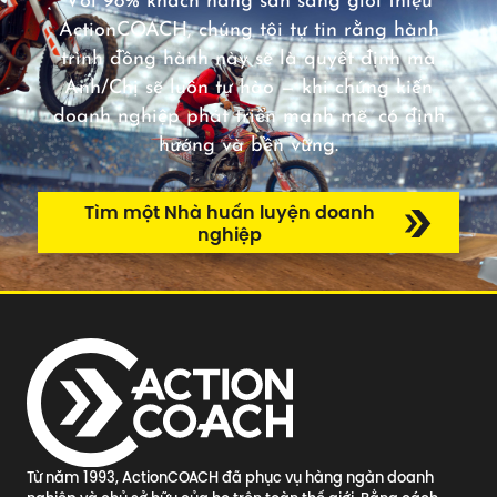
Với 98% khách hàng sẵn sàng giới thiệu
ActionCOACH, chúng tôi tự tin rằng hành
trình đồng hành này sẽ là quyết định mà
Anh/Chị sẽ luôn tự hào — khi chứng kiến
doanh nghiệp phát triển mạnh mẽ, có định
hướng và bền vững.
Tìm một Nhà huấn luyện doanh
nghiệp
Từ năm 1993, ActionCOACH đã phục vụ hàng ngàn doanh