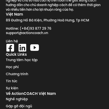
nghiệp và chủ sở hữu của họ trên toàn thế giới. Bằng cách
hướng dẫn cho chủ doanh nghiệp cách để có thêm thời gian
và nhiều tiền hơn cho lợi nhuận ròng của họ.
Việt Nam
89 Đường Hồ Bá Kiện, Phường Hoà Hưng, Tp HCM
Hotline: (+84)93 877 29 76
support@actioncoach.vn
Liên hệ
Quick Links
Trung tâm học tập
Học phí
Chương trình
Tin tức
Sự kiện
Về ActionCOACH Việt Nam
Nghề nghiệp
Gặp gỡ đội ngũ