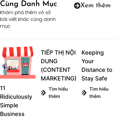
Cùng Danh Mục
Xem thêm
Khám phá thêm vô số
bài viết khác cùng danh
mục
TIẾP THỊ NỘI
Keeping
DUNG
Your
(CONTENT
Distance to
MARKETING)
Stay Safe
11
Tìm hiểu
Tìm hiểu
Ridiculously
thêm
thêm
Simple
Business