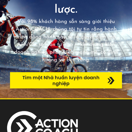
lược.
Với 98% khách hàng sẵn sàng giới thiệu
ActionCOACH, chúng tôi tự tin rằng hành
trình đồng hành này sẽ là quyết định mà
Anh/Chị sẽ luôn tự hào — khi chứng kiến
doanh nghiệp phát triển mạnh mẽ, có định
hướng và bền vững.
Tìm một Nhà huấn luyện doanh
nghiệp