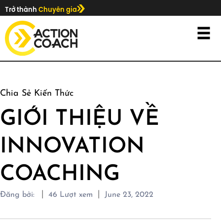
Trở thành
Chuyên gia
Chia Sẻ Kiến Thức
GIỚI THIỆU VỀ
INNOVATION
COACHING
|
|
Đăng bởi:
46
Lượt xem
June 23, 2022