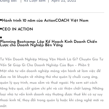
|
|
Đăng bởi:
45
Lượt xem
April 22, 2022
Hành trình 10 năm của ActionCOACH Việt Nam
CEO IN ACTION
Planning Bootcamp: Lập Kế Hoạch Kinh Doanh Chiến
Lược cho Doanh Nghiệp Bền Vững
Tư Vấn Doanh Nghiệp Mảng Vận Hành Là Gì? Chuyên Gia Tư
Vấn Sẽ Giúp Gì Cho Doanh Nghiệp Của Bạn – Phần 2
Một nhà tư vấn doanh nghiệp mảng vận hành sẽ làm việc để
đưa ra lời khuyên về những thứ như quản lý chuỗi cung ứng,
quản lý quy trình, mua sắm và thuê ngoài. Họ xem xét cách
tăng hiệu quả, cắt giảm chi phí và cải thiện chất lượng. Những
loại nhà tư vấn kinh doanh này thường được thuê khi có sự suy
thoái kinh tế, thay đổi trong quản lý hoặc khi công nghệ mới ra
mắt.