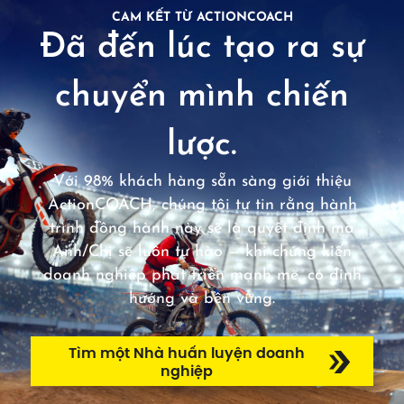
CAM KẾT TỪ ACTIONCOACH
Đã đến lúc tạo ra sự
chuyển mình chiến
lược.
Với 98% khách hàng sẵn sàng giới thiệu
ActionCOACH, chúng tôi tự tin rằng hành
trình đồng hành này sẽ là quyết định mà
Anh/Chị sẽ luôn tự hào — khi chứng kiến
doanh nghiệp phát triển mạnh mẽ, có định
hướng và bền vững.
Tìm một Nhà huấn luyện doanh
nghiệp