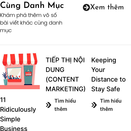
Cùng Danh Mục
Xem thêm
Khám phá thêm vô số
bài viết khác cùng danh
mục
TIẾP THỊ NỘI
Keeping
DUNG
Your
(CONTENT
Distance to
MARKETING)
Stay Safe
11
Tìm hiểu
Tìm hiểu
Ridiculously
thêm
thêm
Simple
Business